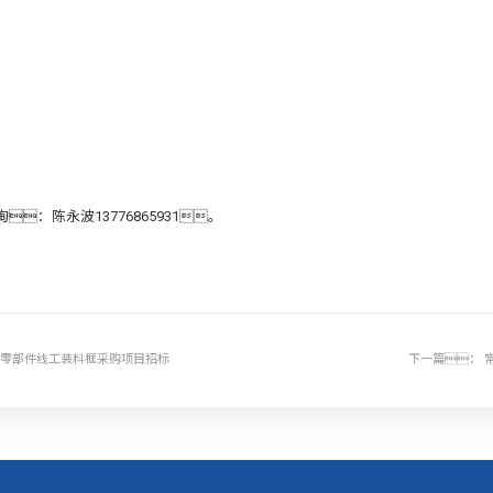
；
询：陈永波13776865931。
造中心零部件线工装料框采购项目招标
下一篇：