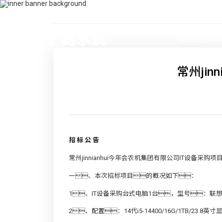
400-115-2288
dfam@mleet.com
首页
关于jinn
常州ji
招
标
公
告
常州jinnianhui今年会农机集团有限公司IT设备
一、本次招标项目的概况如下：
1、IT设备采购台式电脑1台，型号：联想扬
2、配置：14代i5-14400/16G/1TB/23.8