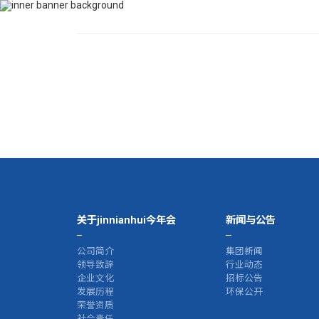
400-115-2288
dfam@mleet.com
首页
关于jinn
关于jinnianhui今年会
新闻与公告
公司简介
集团新闻
领导致辞
行业动态
企业文化
招标公告
发展历程
环保公开
荣誉资质
社会责任