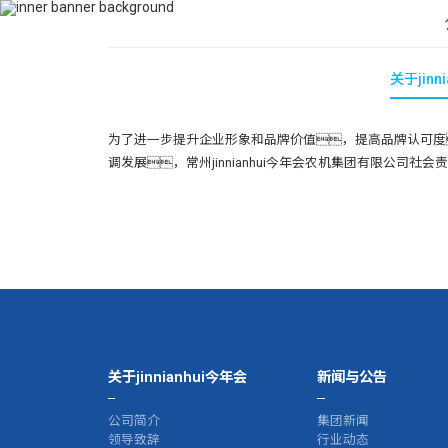
400-115-2288
dfam@mleet.com
首页
关于jinn
为了进一步提升企业形象和品牌价值，提高品牌认可度
调发展，常州jinnianhui今年会农机集团有限公
关于jinnianhui今年会
新闻与公告
公司简介
集团新闻
领导致辞
行业动态