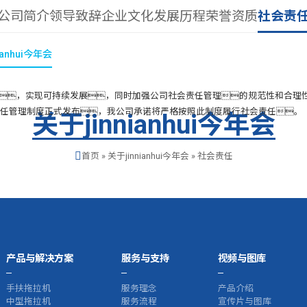
公司简介
领导致辞
企业文化
发展历程
荣誉资质
社会责
ianhui今年会
新闻与公告
产品与解决方案
服务与支持
视频与图库
研发与生
，实现可持续发展，同时加强公司社会责任管理的规范性和合理
司社会责任管理制度正式发布，我公司承诺将严格按照此制度履行社会责任。
关于jinnianhui今年会
首页
»
关于jinnianhui今年会
»
社会责任
产品与解决方案
服务与支持
视频与图库
手扶拖拉机
服务理念
产品介绍
中型拖拉机
服务流程
宣传片与图库