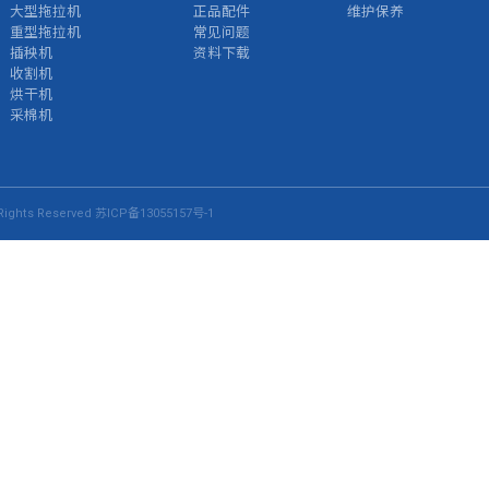
大型拖拉机
正品配件
维护保养
重型拖拉机
常见问题
插秧机
资料下载
收割机
烘干机
采棉机
ights Reserved
苏ICP备13055157号-1